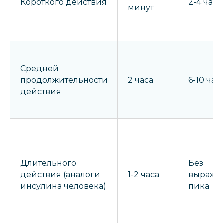
Короткого действия
2-4 часа
минут
Средней
продолжительности
2 часа
6-10 час
действия
Длительного
Без
действия (аналоги
1-2 часа
выраже
инсулина человека)
пика