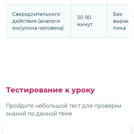
Сверхдлительного
Без
30-90
действия (аналоги
выраже
минут
инсулина человека)
пика
Тестирование к уроку
Пройдите небольшой тест для проверки
знаний по данной теме