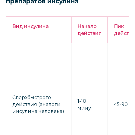
препаратов инсулина
Вид инсулина
Начало
Пик
действия
действи
Сверхбыстрого
1-10
действия (аналоги
45-90 м
минут
инсулина человека)