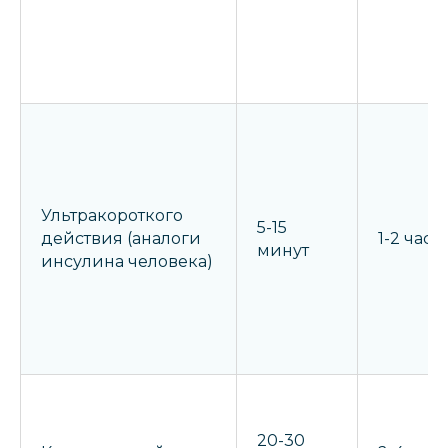
Ультракороткого
5-15
действия (аналоги
1-2 часа
минут
инсулина человека)
20-30