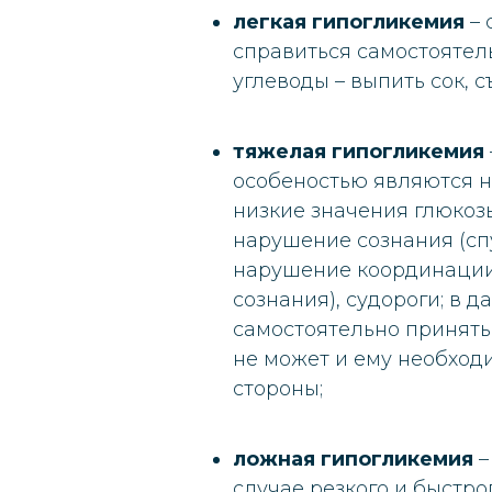
легкая гипогликемия
– 
справиться самостоятел
углеводы – выпить сок, с
тяжелая гипогликемия
особеностью являются н
низкие значения глюкозы
нарушение сознания (сп
нарушение координации
сознания), судороги; в 
самостоятельно принять
не может и ему необход
стороны;
ложная гипогликемия
–
случае резкого и быстр