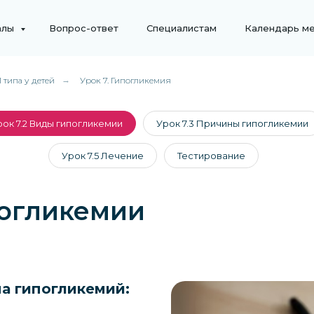
алы
Вопрос-ответ
Специалистам
Календарь м
 типа у детей
→
Урок 7. Гипогликемия
рок 7.2 Виды гипогликемии
Урок 7.3 Причины гипогликемии
Урок 7.5 Лечение
Тестирование
погликемии
а гипогликемий: