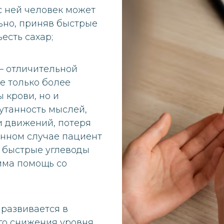
с ней человек может
ьно, приняв быстрые
ъесть сахар;
– отличительной
е только более
 крови, но и
утанность мыслей,
 движений, потеря
данном случае пациент
 быстрые углеводы
има помощь со
 развивается в
ого снижения уровня