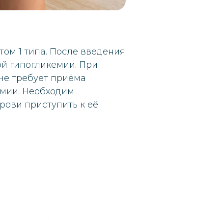
ом 1 типа. После введения
й гипогликемии. При
не требует приёма
емии. Необходим
рови приступить к её