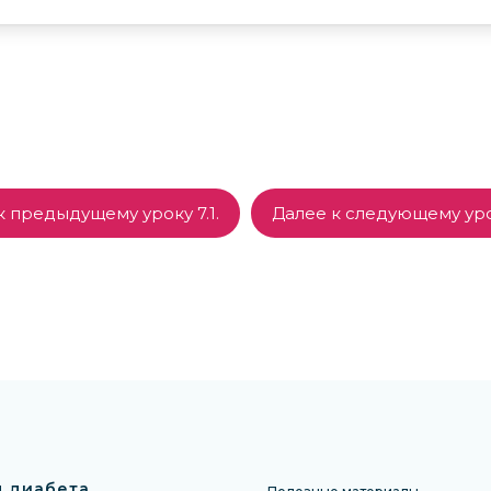
к предыдущему уроку 7.1.
Далее к следующему урок
 диабета