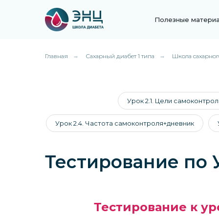
Полезные матери
Главная
→
Сахарный диабет 1 типа
→
Школа сахарног
Урок 2.1. Цели самоконтрол
Урок 2.4. Частота самоконтроля+дневник
Тестирование по 
Тестирование к ур