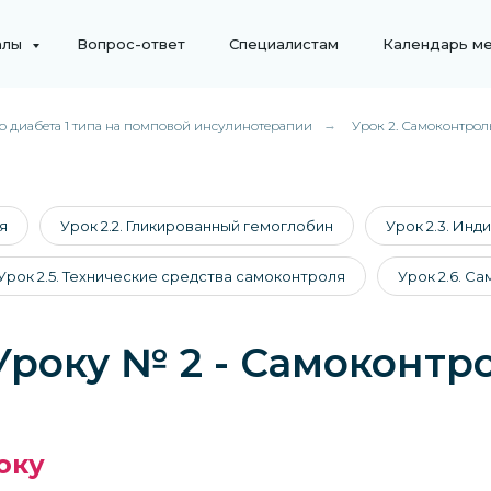
алы
Вопрос-ответ
Специалистам
Календарь м
о диабета 1 типа на помповой инсулинотерапии
→
Урок 2. Самоконтрол
я
Урок 2.2. Гликированный гемоглобин
Урок 2.3. Ин
Урок 2.5. Технические средства самоконтроля
Урок 2.6. С
Уроку № 2 - Самоконтр
оку