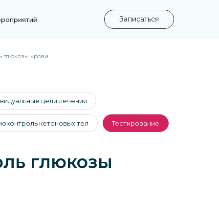
Записаться
ероприятий
ь глюкозы крови
дивидуальные цели лечения
амоконтроль кетоновых тел
Тестирование
оль глюкозы