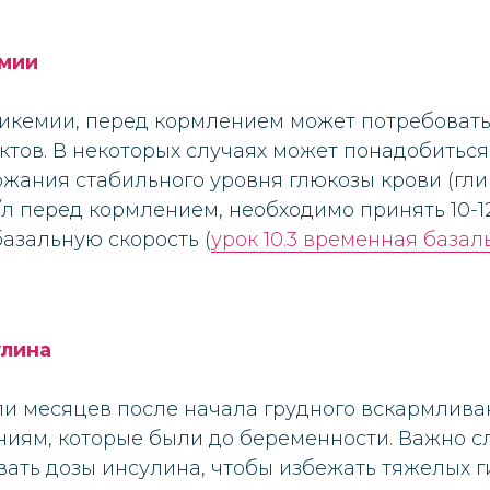
емии
ликемии, перед кормлением может потребоват
тов. В некоторых случаях может понадобиться
жания стабильного уровня глюкозы крови (гли
л перед кормлением, необходимо принять 10-12
азальную скорость (
урок 10.3 временная базал
улина
ли месяцев после начала грудного вскармлив
ниям, которые были до беременности. Важно с
ать дозы инсулина, чтобы избежать тяжелых г