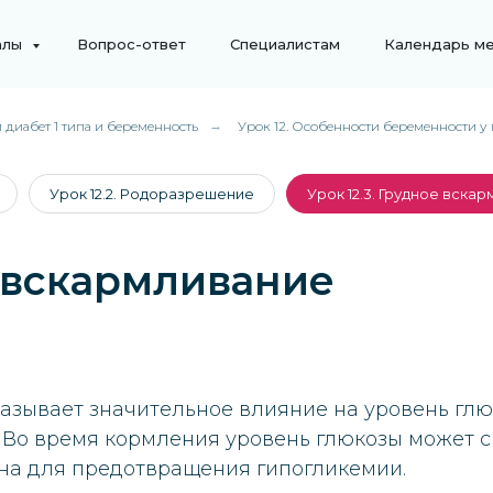
алы
Вопрос-ответ
Специалистам
Календарь м
диабет 1 типа и беременность
→
Урок 12. Особенности беременности у
Урок 12.2. Родоразрешение
Урок 12.3. Грудное вска
е вскармливание
азывает значительное влияние на уровень глю
 Во время кормления уровень глюкозы может с
на для предотвращения гипогликемии.