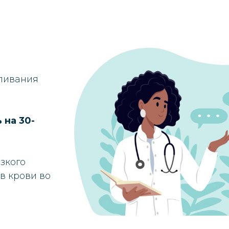
мливания
и
 на 30-
зкого
в крови во