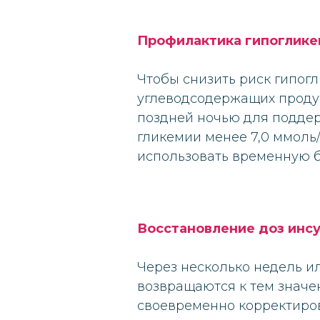
Профилактика гипоглик
Чтобы снизить риск гипог
углеводсодержащих продук
поздней ночью для поддер
гликемии менее 7,0 ммоль/
использовать временную б
Восстановление доз инс
Через несколько недель и
возвращаются к тем значе
своевременно корректиров