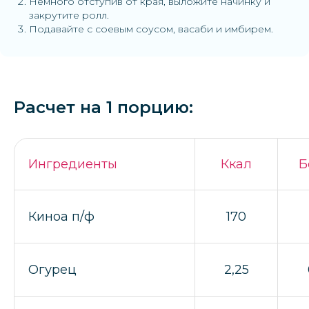
Немного отступив от края, выложите начинку и
закрутите ролл.
Подавайте с соевым соусом, васаби и имбирем.
Расчет на 1 порцию:
Ингредиенты
Ккал
Б
Киноа п/ф
170
Огурец
2,25