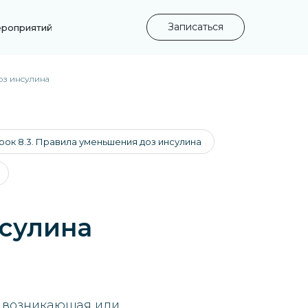
Записаться
ероприятий
оз инсулина
рок 8.3. Правила уменьшения доз инсулина
нсулина
о возникающая или