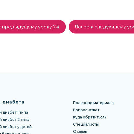
 предыдущему уроку 7.4.
Далее к следующему урок
 диабета
Полезные материалы
Вопрос-ответ
 диабет 1 типа
Куда обратиться?
 диабет 2 типа
Специалисты
й диабет у детей
Отзы
вы
и беременность