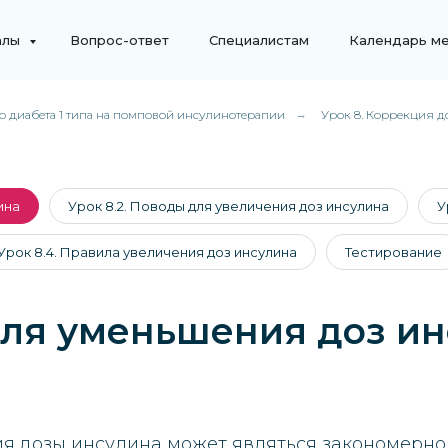
алы
Вопрос-ответ
Специалистам
Календарь м
о диабета 1 типа на помповой инсулинотерапии
→
Урок 8. Коррекция д
ина
Урок 8.2. Поводы для увеличения доз инсулина
У
Урок 8.4. Правила увеличения доз инсулина
Тестирование
 для уменьшения доз и
я дозы инсулина может являться закономерн