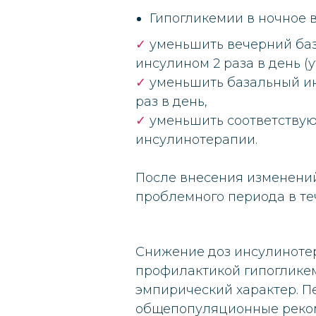
Гипогликемии в ночное 
✓
уменьшить вечерний баз
инсулином 2 раза в день (
✓
уменьшить базальный ин
раз в день,
✓
уменьшить соответствую
инсулинотерапии.
После внесения изменени
проблемного периода в теч
Снижение доз инсулинотер
профилактикой гипогликем
эмпирический характер. 
общепопуляционные реком