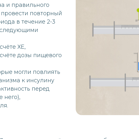
на и правильного
 провести повторный
иода в течение 2-3
я следующими
счёте ХЕ,
счёте дозы пищевого
орые могли повлиять
ганизма к инсулину
активность перед
 него),
ля.