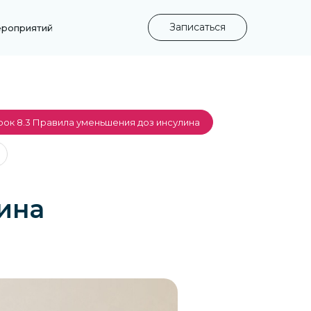
Записаться
ероприятий
рок 8.3 Правила уменьшения доз инсулина
ина