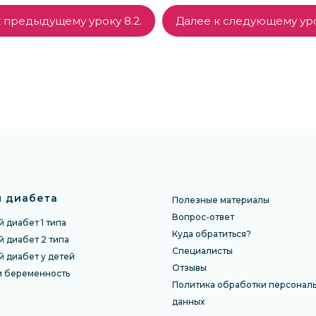
 предыдущему уроку 8.2.
Далее к следующему уро
 диабета
Полезные материалы
Вопрос-ответ
 диабет 1 типа
Куда обратиться?
 диабет 2 типа
Специалисты
й диабет у детей
Отзы
вы
и беременность
Политика обработки персонал
данных