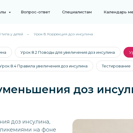
алы
Вопрос-ответ
Специалистам
Календарь м
 типа у детей
→
Урок 8. Коррекция доз инсулина
ина
Урок 8.2 Поводы для увеличения доз инсулина
У
Урок 8.4 Правила увеличения доз инсулина
Тестирование
 уменьшения доз инсул
ия доз инсулина,
гликемиями на фоне