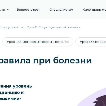
алы
Вопрос-ответ
Специалистам
Календарь м
 типа у детей
→
Урок 10. Сопутствующие заболевания
Урок 10.2 Контроль глюкозы и кетонов
Урок 10.3 Корре
правила при болезни
вания уровень
нденцию к
ликемии: