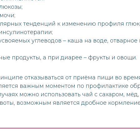
глюкозы;
мочи;
улярных тенденций к изменению профиля глю
инсулинотерапии;
усвояемых углеводов – каша на воде, отварное
ые продукты, а при диарее – фрукты и овощи.
ринципе отказываться от приёма пищи во время
вляется важным моментом по профилактике об
лучаях можно использовать чай с сахаром, мёд, 
рвоты, возможным является дробное кормлени