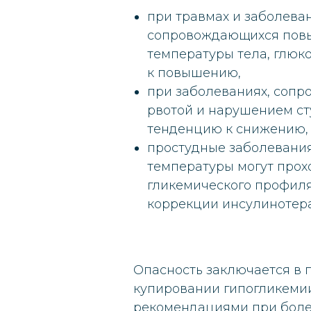
при травмах и заболеван
сопровождающихся по
температуры тела, глюк
к повышению,
при заболеваниях, соп
рвотой и нарушением ст
тенденцию к снижению,
простудные заболевани
температуры могут прох
гликемического профиля
коррекции инсулинотер
Опасность заключается в 
купировании гипогликемии
рекомендациями при боле