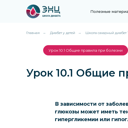
Полезные матери
Главная
→
Диабет у детей
→
Школа сахарный диабет 1
Урок 10.1 Общие правила при болезни
Урок 10.1 Общие 
В зависимости от заболе
глюкозы может иметь те
гипергликемии или гипог