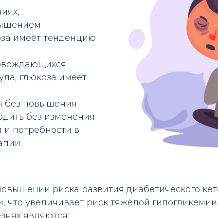
иях,
вышением
оза имеет тенденцию
ровождающихся
ула, глюкоза имеет
я без повышения
одить без изменения
 и потребности в
апии.
повышении риска развития диабетического кет
, что увеличивает риск тяжёлой гипогликеми
знях являются: